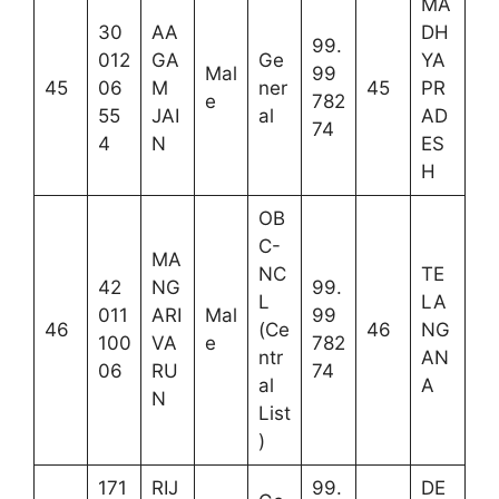
MA
30
AA
DH
99.
012
GA
Ge
YA
Mal
99
45
06
M
ner
45
PR
e
782
55
JAI
al
AD
74
4
N
ES
H
OB
C-
MA
NC
TE
42
NG
99.
L
LA
011
ARI
Mal
99
46
(Ce
46
NG
100
VA
e
782
ntr
AN
06
RU
74
al
A
N
List
)
171
RIJ
99.
DE