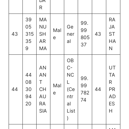
DA
R
39
MA
RA
99.
05
NU
Ge
JA
Mal
99
43
315
SH
ner
43
ST
e
805
35
AR
al
HA
37
9
MA
N
OB
AN
C-
UT
44
AN
NC
TA
99.
08
T
L
R
Mal
99
44
30
CH
(Ce
44
PR
e
782
94
AU
ntr
AD
74
20
RA
al
ES
SIA
List
H
)