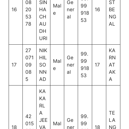
08
SIN
Ge
ST
Mal
99
16
20
HA
ner
16
BE
e
918
53
CH
al
NG
53
78
AU
AL
DH
URI
27
NIK
KA
99.
071
HIL
Ge
RN
Mal
99
17
09
SO
ner
17
AT
e
918
08
NN
al
AK
53
5
AD
A
KA
KA
RL
A
TE
42
99.
JEE
Ge
LA
015
Mal
99
18
VA
ner
18
NG