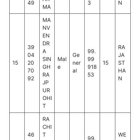
49
3
N
MA
MA
NV
EN
DR
39
RA
A
99.
04
Ge
JA
SIN
Mal
99
15
20
ner
15
ST
GH
e
918
70
al
HA
RA
53
92
N
JP
UR
OHI
T
RA
CHI
46
T
WE
99.