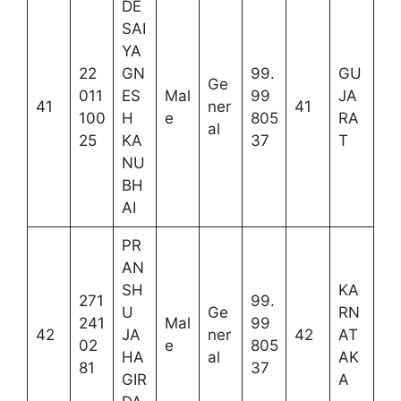
DE
SAI
YA
22
GN
99.
GU
Ge
011
ES
Mal
99
JA
41
ner
41
100
H
e
805
RA
al
25
KA
37
T
NU
BH
AI
PR
AN
SH
KA
271
99.
U
Ge
RN
241
Mal
99
42
JA
ner
42
AT
02
e
805
HA
al
AK
81
37
GIR
A