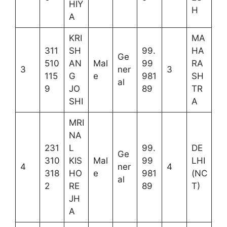
HIY
H
A
KRI
MA
311
SH
99.
HA
Ge
510
AN
Mal
99
RA
3
ner
3
115
G
e
981
SH
al
9
JO
89
TR
SHI
A
MRI
NA
231
L
99.
DE
Ge
310
KIS
Mal
99
LHI
4
ner
4
318
HO
e
981
(NC
al
2
RE
89
T)
JH
A