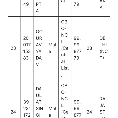
al
AK
49
PT
79
A
A
OB
C-
GO
NC
20
UR
99.
DE
L
017
AV
Mal
99
LHI
23
(Ce
23
153
YA
e
877
(NC
ntr
83
DA
79
T)
al
V
List
)
OB
DA
C-
UL
NC
RA
39
AT
99.
L
JA
231
SIN
Mal
99
24
(Ce
24
ST
172
GH
e
877