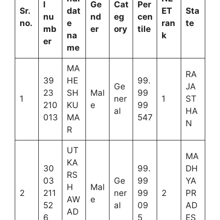
l
Ge
Cat
Per
Sr.
dat
ET
Sta
nu
nd
eg
cen
no.
e
ran
te
mb
er
ory
tile
na
k
er
me
MA
RA
39
HE
99.
Ge
JA
23
SH
Mal
99
1
ner
1
ST
210
KU
e
99
al
HA
013
MA
547
N
R
UT
MA
KA
30
99.
DH
RS
03
Ge
99
YA
H
Mal
2
211
ner
99
2
PR
AW
e
52
al
09
AD
AD
6
5
ES