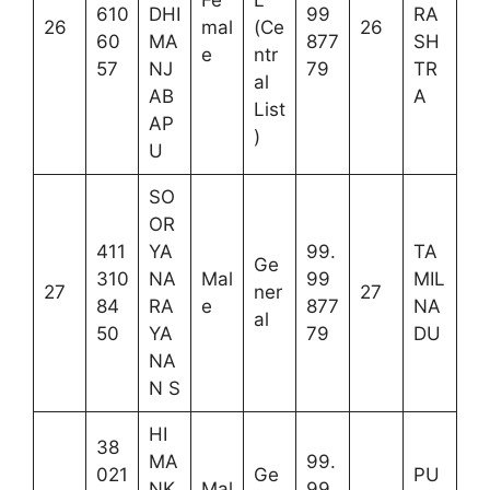
610
DHI
99
RA
26
mal
(Ce
26
60
MA
877
SH
e
ntr
57
NJ
79
TR
al
AB
A
List
AP
)
U
SO
OR
411
YA
99.
TA
Ge
310
NA
Mal
99
MIL
27
ner
27
84
RA
e
877
NA
al
50
YA
79
DU
NA
N S
HI
38
MA
99.
021
Ge
PU
NK
Mal
99