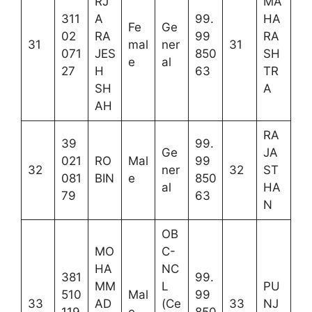
RJ
MA
311
A
99.
HA
Fe
Ge
02
RA
99
RA
31
mal
ner
31
071
JES
850
SH
e
al
27
H
63
TR
SH
A
AH
RA
39
99.
Ge
JA
021
RO
Mal
99
32
ner
32
ST
081
BIN
e
850
al
HA
79
63
N
OB
MO
C-
HA
NC
381
99.
MM
L
PU
510
Mal
99
33
AD
(Ce
33
NJ
119
e
850