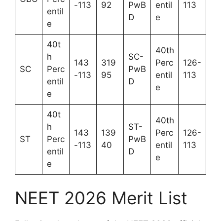
-113
92
PwB
entil
113
entil
D
e
e
40t
40th
h
SC-
143
319
Perc
126-
SC
Perc
PwB
-113
95
entil
113
entil
D
e
e
40t
40th
h
ST-
143
139
Perc
126-
ST
Perc
PwB
-113
40
entil
113
entil
D
e
e
NEET 2026 Merit List