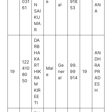
031
e
918
N
al
AN
61
53
SAI
A
KU
MA
R
DA
RB
HA
AN
KA
DH
122
RT
Ge
99.
RA
410
Mal
19
HIK
ner
99
19
PR
80
e
RA
al
914
AD
50
M
ES
KIR
H
EE
TI