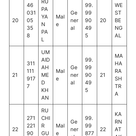
RU
46
99.
WE
PA
031
Ge
99
ST
YA
Mal
20
05
ner
90
20
BE
N
e
35
al
49
NG
PA
8
5
AL
L
UM
MA
AID
99.
311
HA
AH
Ge
99
111
Mal
RA
21
ME
ner
90
21
917
e
SH
D
al
49
7
TR
KH
5
A
AN
RU
KA
271
CHI
99.
Ge
RN
221
R
Mal
99
22
ner
22
AT
90
GU
e
877