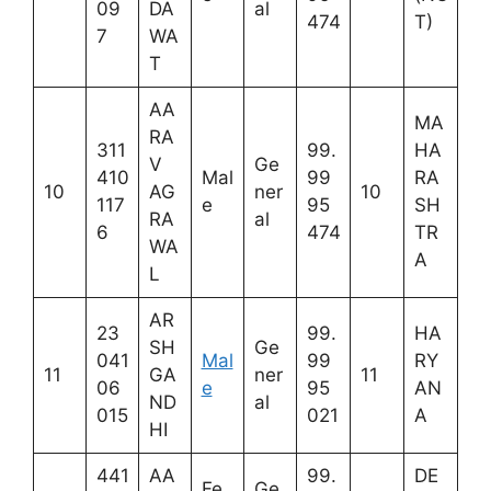
09
DA
al
474
T)
7
WA
T
AA
MA
RA
311
99.
HA
V
Ge
410
Mal
99
RA
10
AG
ner
10
117
e
95
SH
RA
al
6
474
TR
WA
A
L
AR
23
99.
HA
SH
Ge
041
Mal
99
RY
11
GA
ner
11
06
e
95
AN
ND
al
015
021
A
HI
441
AA
99.
DE
Fe
Ge