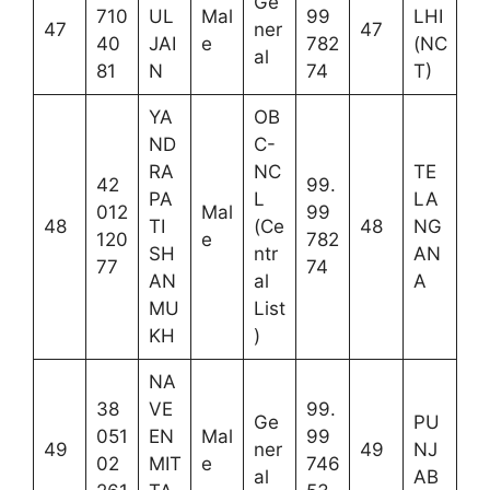
Ge
710
UL
Mal
99
LHI
47
ner
47
40
JAI
e
782
(NC
al
81
N
74
T)
YA
OB
ND
C-
RA
NC
TE
42
99.
PA
L
LA
012
Mal
99
48
TI
(Ce
48
NG
120
e
782
SH
ntr
AN
77
74
AN
al
A
MU
List
KH
)
NA
38
VE
99.
Ge
PU
051
EN
Mal
99
49
ner
49
NJ
02
MIT
e
746
al
AB