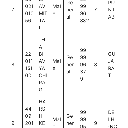
Ge
PU
021
AV
Mal
99
7
ner
7
NJ
010
MIT
e
96
al
AB
56
TA
832
L
JH
A
99.
22
BH
GU
Ge
99
011
AV
Mal
JA
8
ner
96
8
151
YA
e
RA
al
37
00
CHI
T
9
RA
G
HA
44
RS
99.
DE
09
H
Ge
Mal
99
LHI
9
201
KE
ner
9
e
95
(NC