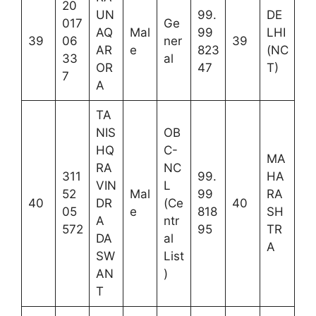
20
UN
99.
DE
017
Ge
AQ
Mal
99
LHI
39
06
ner
39
AR
e
823
(NC
33
al
OR
47
T)
7
A
TA
NIS
OB
HQ
C-
MA
RA
NC
311
99.
HA
VIN
L
52
Mal
99
RA
40
DR
(Ce
40
05
e
818
SH
A
ntr
572
95
TR
DA
al
A
SW
List
AN
)
T