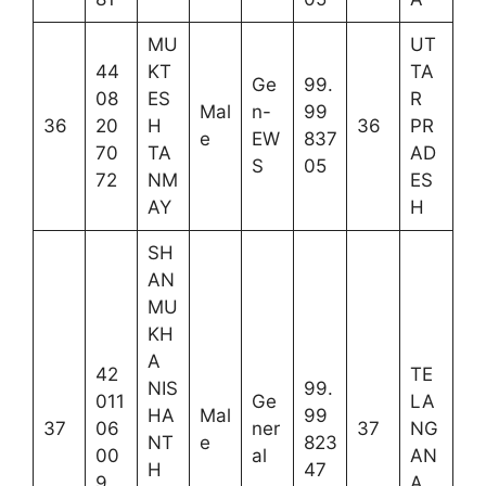
MU
UT
44
KT
TA
Ge
99.
08
ES
R
Mal
n-
99
36
20
H
36
PR
e
EW
837
70
TA
AD
S
05
72
NM
ES
AY
H
SH
AN
MU
KH
A
42
TE
NIS
99.
011
Ge
LA
HA
Mal
99
37
06
ner
37
NG
NT
e
823
00
al
AN
H
47
9
A