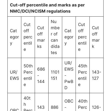
Cut-off percentile and marks as per
NMC/DCI/NCISM regulations
Nu
Cut
Cut
Cut
mbe
Cut
Cat
off
Cat
off
off
r of
off
egor
perc
egor
perc
mar
can
mar
y
entil
y
entil
ks
dida
k
e
e
tes
UR/
50th
45th
686
EWS
UR/
Perc
1101
Perc
143-
-
-
EWS
entil
151
entil
127
144
PwB
e
e
D
40t
OBC
40th
h
143
886
-
Perc
126-
OBC
Perc