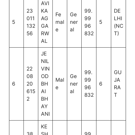
AVI
23
KA
99.
DE
Fe
Ge
011
AG
99
LHI
5
mal
ner
5
132
GA
96
(NC
e
al
56
RW
832
T)
AL
JE
NIL
22
VIN
99.
GU
08
OD
Ge
Mal
99
JA
6
20
BH
ner
6
e
96
RA
615
AI
al
832
T
2
BH
AY
ANI
KE
38
SH
99.