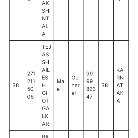
AK
SHI
NT
AL
A
TEJ
AS
SH
AIL
KA
271
99.
ES
Ge
RN
211
Mal
99
38
H
ner
38
AT
50
e
823
GH
al
AK
06
47
OT
A
GA
LK
AR
RA