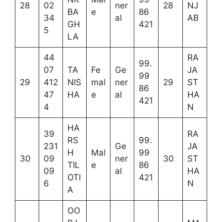
28
02
ner
28
NJ
BA
e
86
34
al
AB
GH
421
5
LA
44
RA
99.
07
TA
Fe
Ge
JA
99
29
412
NIS
mal
ner
29
ST
86
47
HA
e
al
HA
421
4
N
HA
39
RA
RS
99.
231
Ge
JA
H
Mal
99
30
09
ner
30
ST
TIL
e
86
09
al
HA
OTI
421
6
N
A
OO