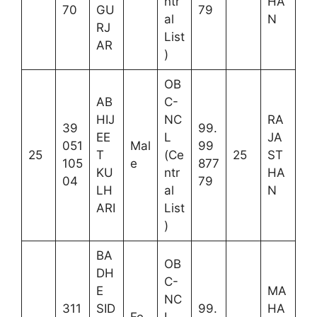
ntr
HA
70
GU
79
al
N
RJ
List
AR
)
OB
AB
C-
HIJ
NC
RA
39
99.
EE
L
JA
051
Mal
99
25
T
(Ce
25
ST
105
e
877
KU
ntr
HA
04
79
LH
al
N
ARI
List
)
BA
OB
DH
C-
E
MA
NC
311
SID
99.
HA
Fe
L