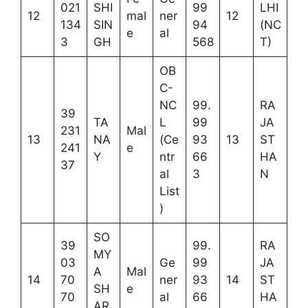
021
SHI
99
LHI
12
mal
ner
12
134
SIN
94
(NC
e
al
3
GH
568
T)
OB
C-
NC
99.
RA
39
TA
L
99
JA
231
Mal
13
NA
(Ce
93
13
ST
241
e
Y
ntr
66
HA
37
al
3
N
List
)
SO
39
99.
RA
MY
03
Ge
99
JA
A
Mal
14
70
ner
93
14
ST
SH
e
70
al
66
HA
AR