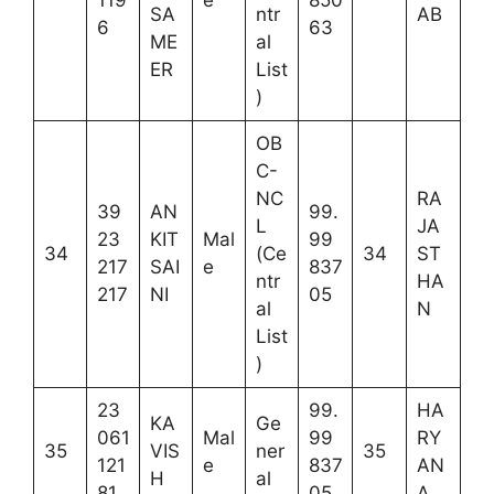
SA
ntr
AB
6
63
ME
al
ER
List
)
OB
C-
NC
RA
39
AN
99.
L
JA
23
KIT
Mal
99
34
(Ce
34
ST
217
SAI
e
837
ntr
HA
217
NI
05
al
N
List
)
23
99.
HA
KA
Ge
061
Mal
99
RY
35
VIS
ner
35
121
e
837
AN
H
al
81
05
A